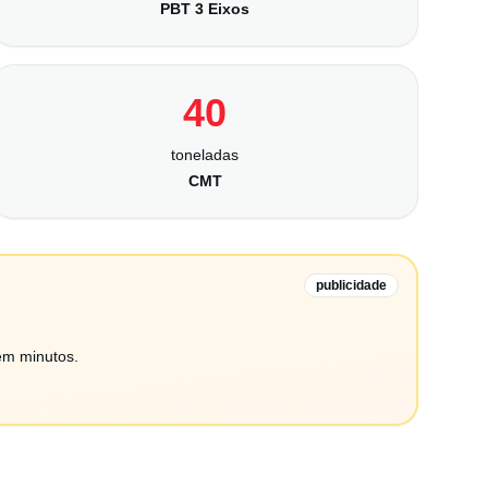
PBT 3 Eixos
40
toneladas
CMT
publicidade
em minutos.