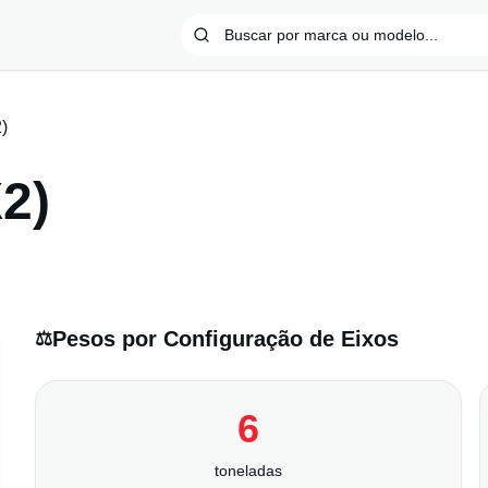
)
2)
Pesos por Configuração de Eixos
⚖️
6
toneladas