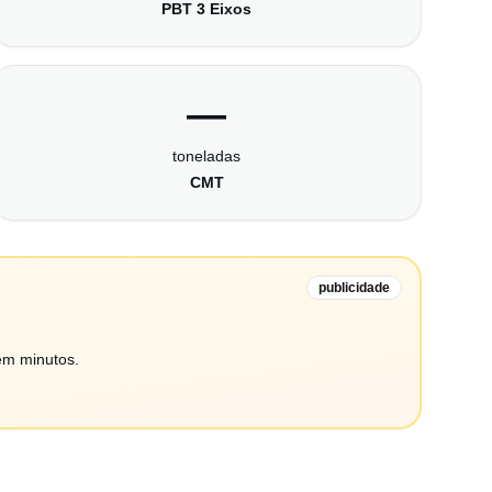
PBT 3 Eixos
—
toneladas
CMT
publicidade
em minutos.