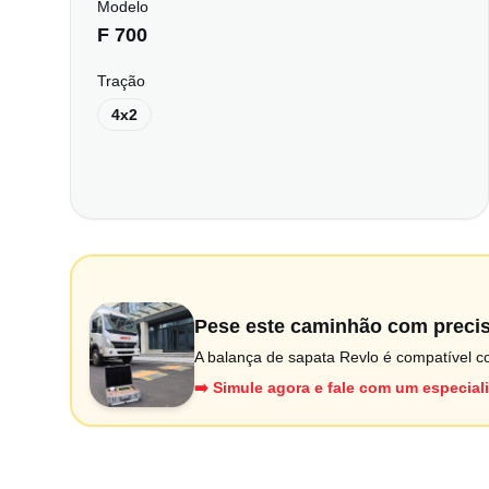
Modelo
F 700
Tração
4x2
Pese este caminhão com preci
A balança de sapata Revlo é compatível co
➡️ Simule agora e fale com um especial