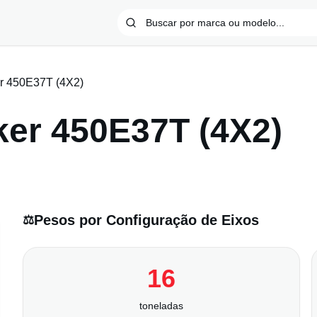
r 450E37T (4X2)
ker 450E37T (4X2)
Pesos por Configuração de Eixos
⚖️
16
toneladas