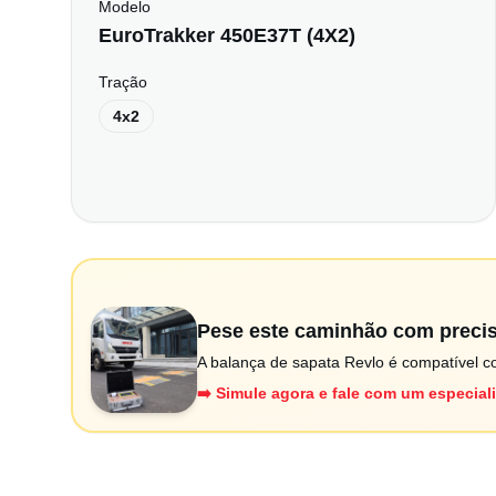
Modelo
EuroTrakker 450E37T (4X2)
Tração
4x2
Pese este caminhão com preci
A balança de sapata Revlo é compatível co
➡️ Simule agora e fale com um especial