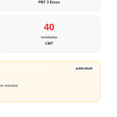
PBT 3 Eixos
40
toneladas
CMT
publicidade
em minutos.