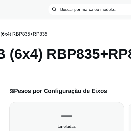
 (6x4) RBP835+RP835
B (6x4) RBP835+RP
Pesos por Configuração de Eixos
⚖️
—
toneladas