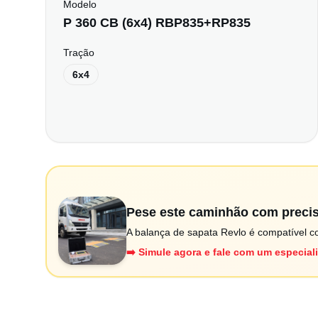
Modelo
P 360 CB (6x4) RBP835+RP835
Tração
6x4
Pese este caminhão com preci
A balança de sapata Revlo é compatível co
➡️ Simule agora e fale com um especial