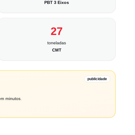
PBT 3 Eixos
27
toneladas
CMT
publicidade
em minutos.