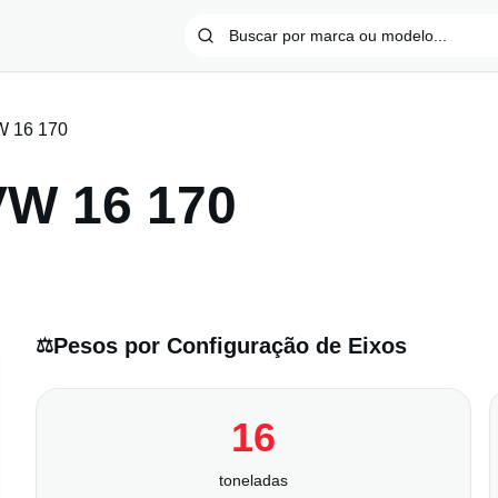
 16 170
VW 16 170
Pesos por Configuração de Eixos
⚖️
16
toneladas