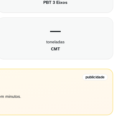
PBT 3 Eixos
—
toneladas
CMT
publicidade
em minutos.