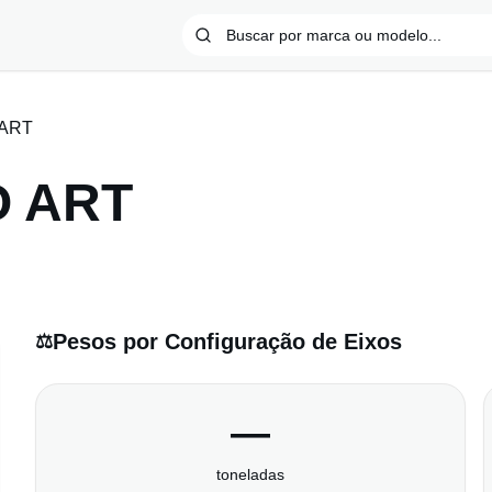
 ART
O ART
Pesos por Configuração de Eixos
⚖️
—
toneladas