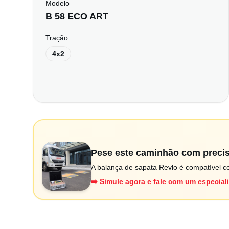
Modelo
B 58 ECO ART
Tração
4x2
Pese este caminhão com preci
A balança de sapata Revlo é compatível co
➡️ Simule agora e fale com um especial