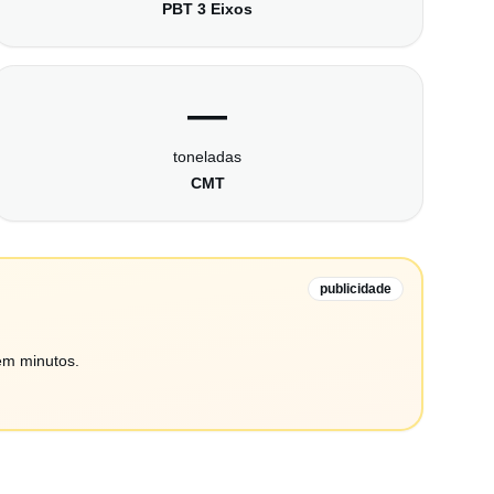
PBT 3 Eixos
—
toneladas
CMT
publicidade
em minutos.