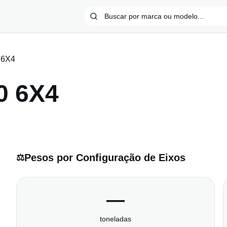
 6X4
0 6X4
Pesos por Configuração de Eixos
⚖️
—
toneladas